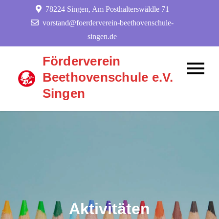
Skip
78224 Singen, Am Posthalterswäldle 71
to
vorstand@foerderverein-beethovenschule-
content
singen.de
Förderverein
Beethovenschule e.V.
Singen
Aktivitäten