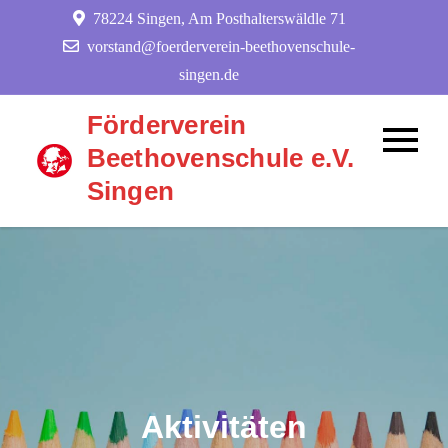
Skip
78224 Singen, Am Posthalterswäldle 71
to
vorstand@foerderverein-beethovenschule-
content
singen.de
Förderverein
Beethovenschule e.V.
Singen
Aktivitäten